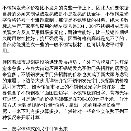
不锈钢发光字价格比不发亮的贵些一倍上下。因此人们要依据
自身的必须来制做成发亮或是不是发亮的钛金字。不锈钢发光
字价格还被一个难题牵制，那便是不锈钢板的材料。绝大多数
标志生产厂家平常应用的钢材型号是304，304不锈钢板材表层
美观大方及其应用概率多元化，耐蚀性能好，比一般钢长期经
久耐用耐蚀性好，抗压强度高。因而价格稍高就是免不了的，
自然你能挑选次一些的一般不锈钢板材，也可以考虑平时常
用。
伴随着城市规划建设的迅速发展趋势，户外广告牌及广告灯箱
愈来愈多，在各大街边应用不锈钢发光字做门头招牌的店家愈
来愈多，不锈钢发光字门头招牌的价格也变成了新大家考虑到
的难题，下边给大伙儿详细介绍不锈钢发光字门头招牌的价格
及计算方式 。如今销售市场上的不锈钢发光字归类许多，主
要包含了不锈钢板平面图围边字、不锈钢板露出字、背布光字
灯这些，可是她们的价格基础都是在700-1000元每平米。而计
算方式 大致是规格*数量*价格，超出一米的规格是长乘于
宽，一米下列有多少算多少。自然针对一些企业会依照下列三
种状况来开展计算：
一、按字体样式的尺寸计算出来