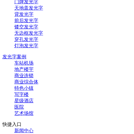
门牌发光字
天地盖发光字
背发光字
前后发光字
镂空发光字
无边框发光字
穿孔发光字
灯泡发光字
发光字案例
车站机场
地产楼宇
商业连锁
商业综合体
特色小镇
写字楼
星级酒店
医院
艺术场馆
快捷入口
新闻中心