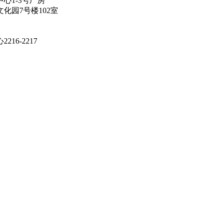
心1-3号厂房
化园7号楼102室
6-2217