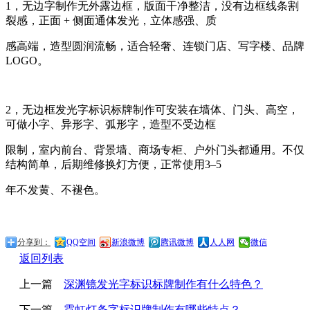
1，无边字制作无外露边框，版面干净整洁，没有边框线条割
裂感，正面 + 侧面通体发光，立体感强、质
感高端，造型圆润流畅，适合轻奢、连锁门店、写字楼、品牌
LOGO。
2，无边框发光字标识标牌制作可安装在墙体、门头、高空，
可做小字、异形字、弧形字，造型不受边框
限制，室内前台、背景墙、商场专柜、户外门头都通用。不仅
结构简单，后期维修换灯方便，正常使用3–
5
年不发黄、不褪色。
分享到：
QQ空间
新浪微博
腾讯微博
人人网
微信
返回列表
上一篇
深渊镜发光字标识标牌制作有什么特色？
下一篇
霓虹灯条字标识牌制作有哪些特点？