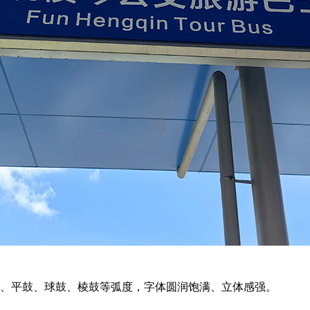
面、平鼓、球鼓、棱鼓等弧度，字体圆润饱满、立体感强。