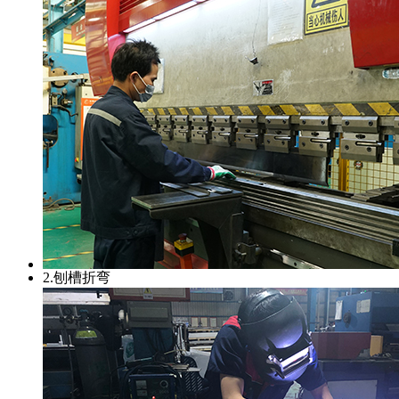
2.刨槽折弯