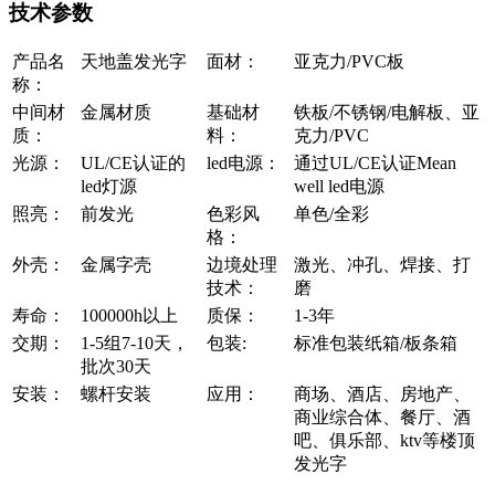
技术参数
产品名
天地盖发光字
面材：
亚克力/PVC板
称：
中间材
金属材质
基础材
铁板/不锈钢/电解板、亚
质：
料：
克力/PVC
光源：
UL/CE认证的
led电源：
通过UL/CE认证Mean
led灯源
well led电源
照亮：
前发光
色彩风
单色/全彩
格：
外壳：
金属字壳
边境处理
激光、冲孔、焊接、打
技术：
磨
寿命：
100000h以上
质保：
1-3年
交期：
1-5组7-10天，
包装:
标准包装纸箱/板条箱
批次30天
安装：
螺杆安装
应用：
商场、酒店、房地产、
商业综合体、餐厅、酒
吧、俱乐部、ktv等楼顶
发光字