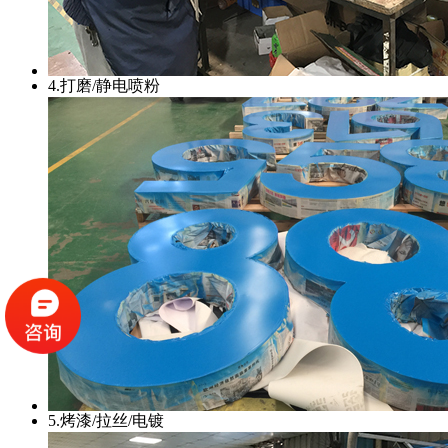
4.打磨/静电喷粉
5.烤漆/拉丝/电镀