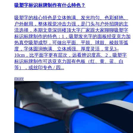
吸塑字标识标牌制作有什么特色？
吸塑字的核心特色是立体饱满、发光均匀、色彩鲜艳、
户外耐用，整体视觉冲击力强，是门头与户外招牌的主
流选择，本期文章深圳楼顶大字厂家跟大家聊聊吸塑字
标识标牌制作的特色：1，吸塑发光字的面板经亚克力加
热真空吸塑成型，可做出平面、平鼓、球鼓、棱鼓等弧
度，字体圆润饱满、立体感强。厚度灵活，常见3–
10cm，比平面字更有层次，远看辨识度高。2，吸塑字
标识标牌制作可选亚克力固有色板（红、黄、蓝、白
等），或丝印专色 / 四...
more