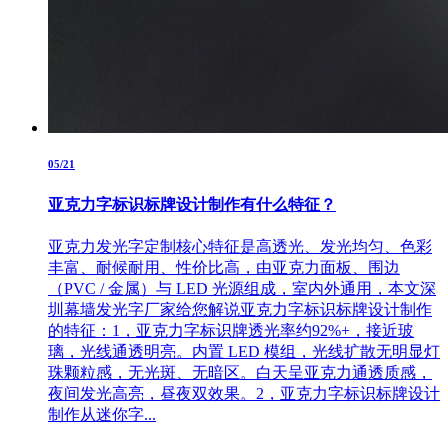
05/21
亚克力字标识标牌设计制作有什么特征？
亚克力发光字定制核心特征是高透光、发光均匀、色彩
丰富、耐候耐用、性价比高，由亚克力面板、围边
（PVC / 金属）与 LED 光源组成，室内外通用，本文深
圳幕墙发光字厂家给您解说亚克力字标识标牌设计制作
的特征：1，亚克力字标识牌透光率约92%+，接近玻
璃，光线通透明亮。内置 LED 模组，光线扩散无明显灯
珠颗粒感，无光斑、无暗区。白天呈亚克力通透质感，
夜间发光高亮，昼夜双效果。2，亚克力字标识标牌设计
制作从迷你字...