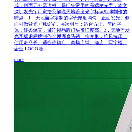
成，侧面无外露边框，是门头常用的高端发光字，本文
深圳发光字厂家给您解说天地盖发光字标识标牌制作的
特点：1，天地盖字定制的字壳厚度均匀，正面发光、侧
面可做背光 / 侧发光，层次明显；适合方正、简约字
体，线条笔直，做连锁品牌门头辨识度高。2，天地盖发
光字标识标牌制作金属底盒防锈、抗变形，抗风抗压，
使用寿命长。适合连锁店、商场店铺、酒店、写字楼、
企业 LOGO墙、...
more