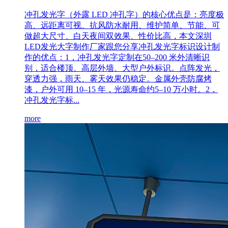
冲孔发光字（外露 LED 冲孔字）的核心优点是：亮度极
高、远距离可视、抗风防水耐用、维护简单、节能、可
做超大尺寸、白天夜间双效果、性价比高，本文深圳
LED发光大字制作厂家跟您分享冲孔发光字标识设计制
作的优点：1，冲孔发光字定制在50–200 米外清晰识
别，适合楼顶、高层外墙、大型户外标识。点阵发光，
穿透力强，雨天、雾天效果仍稳定。金属外壳防腐烤
漆，户外可用 10–15 年，光源寿命约5–10 万小时。2，
冲孔发光字标...
more