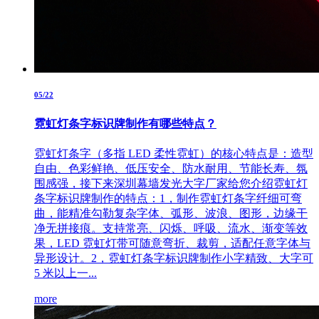
05/22
霓虹灯条字标识牌制作有哪些特点？
霓虹灯条字（多指 LED 柔性霓虹）的核心特点是：造型
自由、色彩鲜艳、低压安全、防水耐用、节能长寿、氛
围感强，接下来深圳幕墙发光大字厂家给您介绍霓虹灯
条字标识牌制作的特点：1，制作霓虹灯条字纤细可弯
曲，能精准勾勒复杂字体、弧形、波浪、图形，边缘干
净无拼接痕。支持常亮、闪烁、呼吸、流水、渐变等效
果，LED 霓虹灯带可随意弯折、裁剪，适配任意字体与
异形设计。2，霓虹灯条字标识牌制作小字精致、大字可
5 米以上一...
more