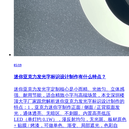
05/19
迷你亚克力发光字标识设计制作有什么特点？
迷你亚克力发光字定制核心是小而精、光效匀、立体感
强、耐用节能，适合精致小字与高端场景，本文深圳楼
顶大字厂家跟您解析迷你亚克力发光字标识设计制作的
特点：1，亚克力迷你字制作正面 / 侧面 / 正背双面发
光，通体透亮、无暗区、不刺眼。内置高亮低压
LED（单灯约 0.1W），漫反射均匀，无光斑。板材原色
+ 贴膜 / 烤漆，可做单色、渐变、局部遮光，色彩自