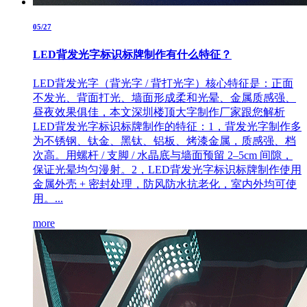
05/27
LED背发光字标识标牌制作有什么特征？
LED背发光字（背光字 / 背打光字）核心特征是：正面
不发光、背面打光、墙面形成柔和光晕、金属质感强、
昼夜效果俱佳，本文深圳楼顶大字制作厂家跟您解析
LED背发光字标识标牌制作的特征：1，背发光字制作多
为不锈钢、钛金、黑钛、铝板、烤漆金属，质感强、档
次高。用螺杆 / 支脚 / 水晶底与墙面预留 2–5cm 间隙，
保证光晕均匀漫射。2，LED背发光字标识标牌制作使用
金属外壳 + 密封处理，防风防水抗老化，室内外均可使
用。...
more