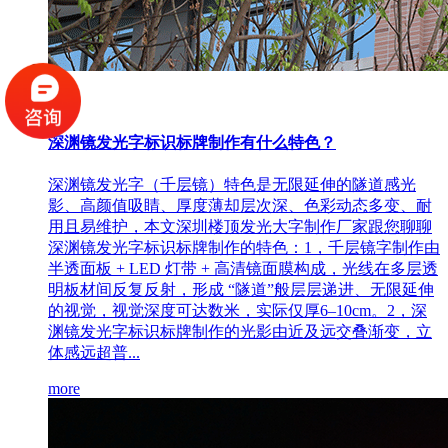
05/25
深渊镜发光字标识标牌制作有什么特色？
深渊镜发光字（千层镜）特色是无限延伸的隧道感光
影、高颜值吸睛、厚度薄却层次深、色彩动态多变、耐
用且易维护，本文深圳楼顶发光大字制作厂家跟您聊聊
深渊镜发光字标识标牌制作的特色：1，千层镜字制作由
半透面板 + LED 灯带 + 高清镜面膜构成，光线在多层透
明板材间反复反射，形成 “隧道”般层层递进、无限延伸
的视觉，视觉深度可达数米，实际仅厚6–10cm。2，深
渊镜发光字标识标牌制作的光影由近及远交叠渐变，立
体感远超普...
more