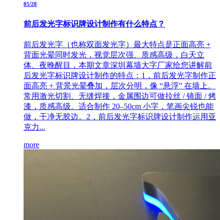
05/28
前后发光字标识牌设计制作有什么特点？
前后发光字（也称双面发光字）最大特点是正面高亮 +
背面光晕同时发光，视觉层次强、质感高级，白天立
体、夜晚醒目，本期文章深圳幕墙大字厂家给您讲解前
后发光字标识牌设计制作的特点：1，前后发光字制作正
面高亮 + 背景光晕叠加，层次分明，像 “悬浮” 在墙上。
常用激光切割、无缝焊接，金属围边可做拉丝 / 镜面 / 烤
漆，质感高级。适合制作 20–50cm 小字，笔画尖锐也能
做，干净无胶边。2，前后发光字标识牌设计制作运用亚
克力...
more