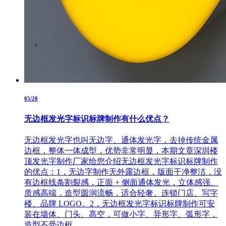
05/20
无边框发光字标识标牌制作有什么优点？
无边框发光字也叫无边字、通体发光字，去掉传统金属
边框，整体一体成型，优势非常明显，本期文章深圳楼
顶发光字制作厂家给您介绍无边框发光字标识标牌制作
的优点：1，无边字制作无外露边框，版面干净整洁，没
有边框线条割裂感，正面 + 侧面通体发光，立体感强、
质感高端，造型圆润流畅，适合轻奢、连锁门店、写字
楼、品牌 LOGO。2，无边框发光字标识标牌制作可安
装在墙体、门头、高空，可做小字、异形字、弧形字，
造型不受边框...