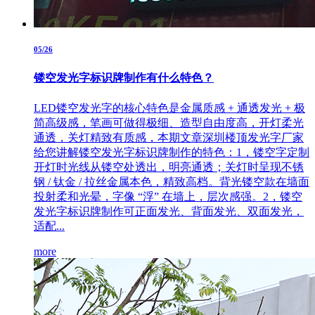
05/26
镂空发光字标识牌制作有什么特色？
LED镂空发光字的核心特色是金属质感 + 通透发光 + 极
简高级感，笔画可做得极细、造型自由度高，开灯柔光
通透，关灯精致有质感，本期文章深圳楼顶发光字厂家
给您讲解镂空发光字标识牌制作的特色：1，镂空字定制
开灯时光线从镂空处透出，明亮通透；关灯时呈现不锈
钢 / 钛金 / 拉丝金属本色，精致高档。背光镂空款在墙面
投射柔和光晕，字像 “浮” 在墙上，层次感强。2，镂空
发光字标识牌制作可正面发光、背面发光、双面发光，
适配...
more