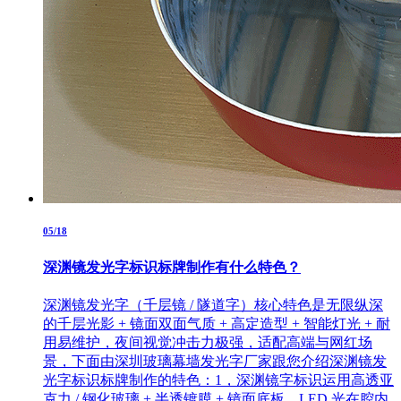
05/18
深渊镜发光字标识标牌制作有什么特色？
深渊镜发光字（千层镜 / 隧道字）核心特色是无限纵深
的千层光影 + 镜面双面气质 + 高定造型 + 智能灯光 + 耐
用易维护，夜间视觉冲击力极强，适配高端与网红场
景，下面由深圳玻璃幕墙发光字厂家跟您介绍深渊镜发
光字标识标牌制作的特色：1，深渊镜字标识运用高透亚
克力 / 钢化玻璃 + 半透镀膜 + 镜面底板，LED 光在腔内