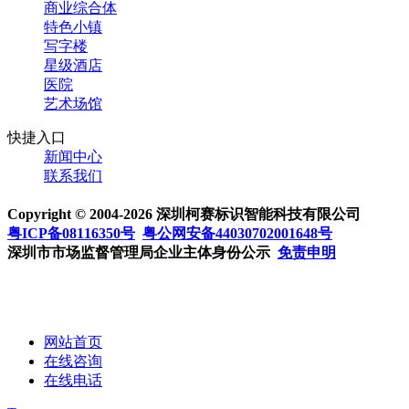
商业综合体
特色小镇
写字楼
星级酒店
医院
艺术场馆
快捷入口
新闻中心
联系我们
Copyright © 2004-2026 深圳柯赛标识智能科技有限公司
粤ICP备08116350号
粤公网安备44030702001648号
深圳市市场监督管理局企业主体身份公示
免责申明
网站首页
在线咨询
在线电话