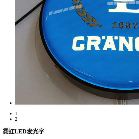
1
2
霓虹LED发光字