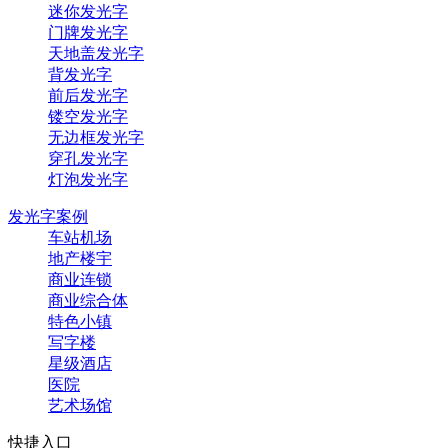
迷你发光字
门牌发光字
天地盖发光字
背发光字
前后发光字
镂空发光字
无边框发光字
穿孔发光字
灯泡发光字
发光字案例
车站机场
地产楼宇
商业连锁
商业综合体
特色小镇
写字楼
星级酒店
医院
艺术场馆
快捷入口