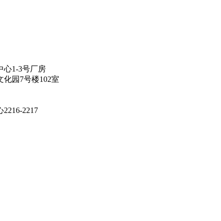
心1-3号厂房
化园7号楼102室
6-2217