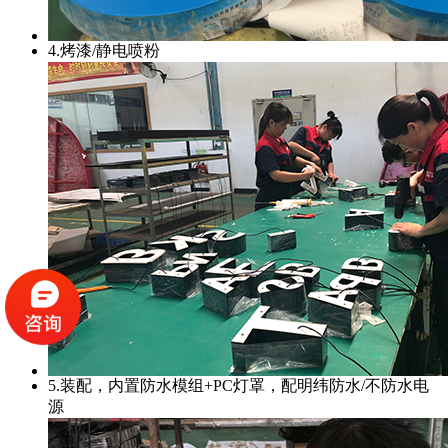
4.烤漆/静电喷粉
5.装配，内置防水模组+PC灯罩，配明纬防水/不防水电
源