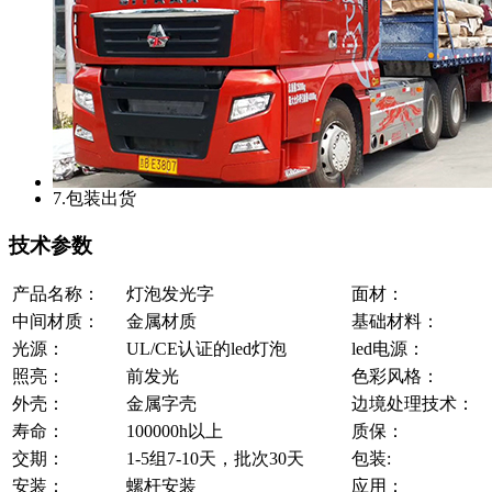
7.包装出货
技术参数
产品名称：
灯泡发光字
面材：
中间材质：
金属材质
基础材料：
光源：
UL/CE认证的led灯泡
led电源：
照亮：
前发光
色彩风格：
外壳：
金属字壳
边境处理技术：
寿命：
100000h以上
质保：
交期：
1-5组7-10天，批次30天
包装:
安装：
螺杆安装
应用：