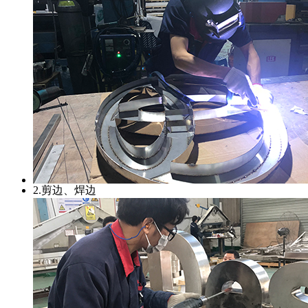
2.剪边、焊边