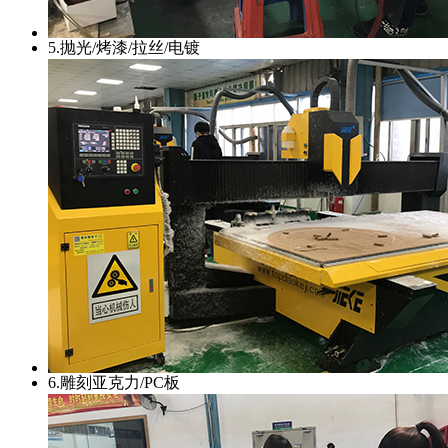
5.抛光/烤漆/拉丝/电镀
6.雕刻亚克力/PC板