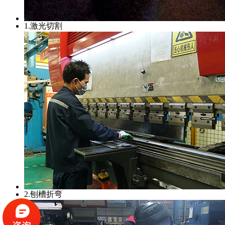
1.激光切割
2.刨槽折弯