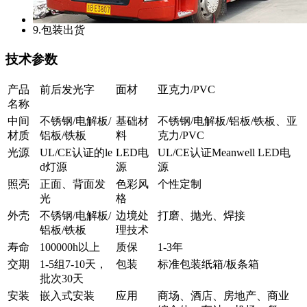
9.包装出货
技术参数
产品
前后发光字
面材
亚克力/PVC
名称
中间
不锈钢/电解板/
基础材
不锈钢/电解板/铝板/铁板、亚
材质
铝板/铁板
料
克力/PVC
光源
UL/CE认证的le
LED电
UL/CE认证Meanwell LED电
d灯源
源
源
照亮
正面、背面发
色彩风
个性定制
光
格
外壳
不锈钢/电解板/
边境处
打磨、抛光、焊接
铝板/铁板
理技术
寿命
100000h以上
质保
1-3年
交期
1-5组7-10天，
包装
标准包装纸箱/板条箱
批次30天
安装
嵌入式安装
应用
商场、酒店、房地产、商业